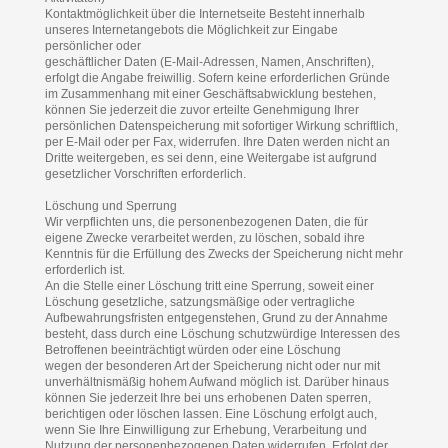
Kontaktmöglichkeit über die Internetseite Besteht innerhalb
unseres Internetangebots die Möglichkeit zur Eingabe
persönlicher oder
geschäftlicher Daten (E-Mail-Adressen, Namen, Anschriften),
erfolgt die Angabe freiwillig. Sofern keine erforderlichen Gründe
im Zusammenhang mit einer Geschäftsabwicklung bestehen,
können Sie jederzeit die zuvor erteilte Genehmigung Ihrer
persönlichen Datenspeicherung mit sofortiger Wirkung schriftlich,
per E-Mail oder per Fax, widerrufen. Ihre Daten werden nicht an
Dritte weitergeben, es sei denn, eine Weitergabe ist aufgrund
gesetzlicher Vorschriften erforderlich.
Löschung und Sperrung
Wir verpflichten uns, die personenbezogenen Daten, die für
eigene Zwecke verarbeitet werden, zu löschen, sobald ihre
Kenntnis für die Erfüllung des Zwecks der Speicherung nicht mehr
erforderlich ist.
An die Stelle einer Löschung tritt eine Sperrung, soweit einer
Löschung gesetzliche, satzungsmäßige oder vertragliche
Aufbewahrungsfristen entgegenstehen, Grund zu der Annahme
besteht, dass durch eine Löschung schutzwürdige Interessen des
Betroffenen beeinträchtigt würden oder eine Löschung
wegen der besonderen Art der Speicherung nicht oder nur mit
unverhältnismäßig hohem Aufwand möglich ist. Darüber hinaus
können Sie jederzeit Ihre bei uns erhobenen Daten sperren,
berichtigen oder löschen lassen. Eine Löschung erfolgt auch,
wenn Sie Ihre Einwilligung zur Erhebung, Verarbeitung und
Nutzung der personenbezogenen Daten widerrufen. Erfolgt der