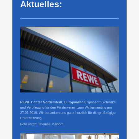
Aktuelles:
REWE Center Norderstedt, Europaallee 6
sponsert Getränke
und Verpflegung für den Förderverein zum Wintermeeting am
27.01.2019. Wir bedanken uns ganz herzlich für die großzügige
Unterstützung!
Foto unten: Thomas Maibom