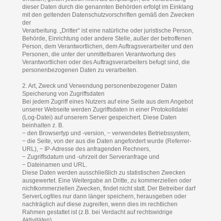
dieser Daten durch die genannten Behörden erfolgt im Einklang
mit den geltenden Datenschutzvorschriften gemäß den Zwecken
der
Verarbeitung. „Dritter“ ist eine natürliche oder juristische Person,
Behörde, Einrichtung oder andere Stelle, außer der betroffenen
Person, dem Verantwortlichen, dem Auftragsverarbeiter und den
Personen, die unter der unmittelbaren Verantwortung des
Verantwortlichen oder des Auftragsverarbeiters befugt sind, die
personenbezogenen Daten zu verarbeiten.
2. Art, Zweck und Verwendung personenbezogener Daten
Speicherung von Zugriffsdaten
Bei jedem Zugriff eines Nutzers auf eine Seite aus dem Angebot
unserer Webseite werden Zugriffsdaten in einer Protokolldatei
(Log-Datei) auf unserem Server gespeichert. Diese Daten
beinhalten z. B.
− den Browsertyp und -version, − verwendetes Betriebssystem,
− die Seite, von der aus die Daten angefordert wurde (Referrer-
URL), − IP-Adresse des anfragenden Rechners,
− Zugriffsdatum und -uhrzeit der Serveranfrage und
− Dateinamen und URL.
Diese Daten werden ausschließlich zu statistischen Zwecken
ausgewertet. Eine Weitergabe an Dritte, zu kommerziellen oder
nichtkommerziellen Zwecken, findet nicht statt. Der Betreiber darf
ServerLogfiles nur dann länger speichern, herausgeben oder
nachträglich auf diese zugreifen, wenn dies im rechtlichen
Rahmen gestattet ist (z.B. bei Verdacht auf rechtswidrige
Aktivitäten)