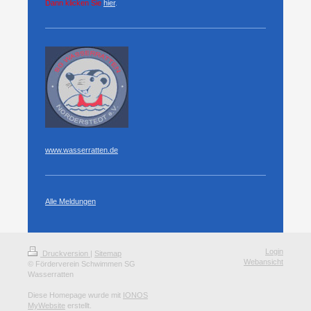
Dann klicken Sie
hier
.
www.wasserratten.de
Alle Meldungen
Login
Druckversion
|
Sitemap
Webansicht
© Förderverein Schwimmen SG
Wasserratten
Diese Homepage wurde mit
IONOS
MyWebsite
erstellt.